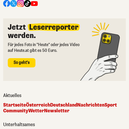
Jetzt
Leserreporter
werden.
Für jedes Foto in "Heute" oder jedes Video
auf Heute.at gibt es 50 Euro.
So geht's
Aktuelles
Startseite
Österreich
Deutschland
Nachrichten
Sport
Community
Wetter
Newsletter
Unterhaltsames