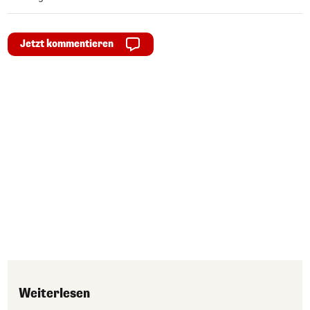
Jetzt kommentieren
Weiterlesen