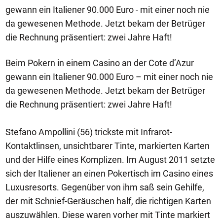
gewann ein Italiener 90.000 Euro - mit einer noch nie
da gewesenen Methode. Jetzt bekam der Betrüger
die Rechnung präsentiert: zwei Jahre Haft!
Beim Pokern in einem Casino an der Cote d’Azur
gewann ein Italiener 90.000 Euro – mit einer noch nie
da gewesenen Methode. Jetzt bekam der Betrüger
die Rechnung präsentiert: zwei Jahre Haft!
Stefano Ampollini (56) trickste mit Infrarot-
Kontaktlinsen, unsichtbarer Tinte, markierten Karten
und der Hilfe eines Komplizen. Im August 2011 setzte
sich der Italiener an einen Pokertisch im Casino eines
Luxusresorts. Gegenüber von ihm saß sein Gehilfe,
der mit Schnief-Geräuschen half, die richtigen Karten
auszuwählen. Diese waren vorher mit Tinte markiert