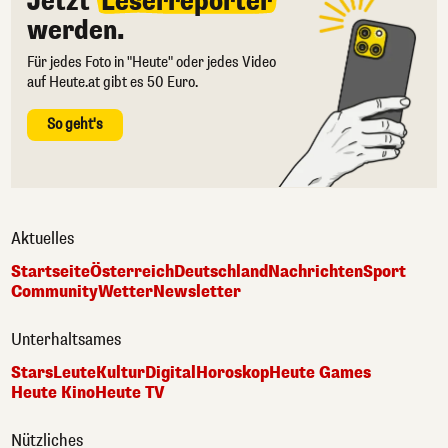
Jetzt
Leserreporter
werden.
Für jedes Foto in "Heute" oder jedes Video
auf Heute.at gibt es 50 Euro.
So geht's
Aktuelles
Startseite
Österreich
Deutschland
Nachrichten
Sport
Community
Wetter
Newsletter
Unterhaltsames
Stars
Leute
Kultur
Digital
Horoskop
Heute Games
Heute Kino
Heute TV
Nützliches