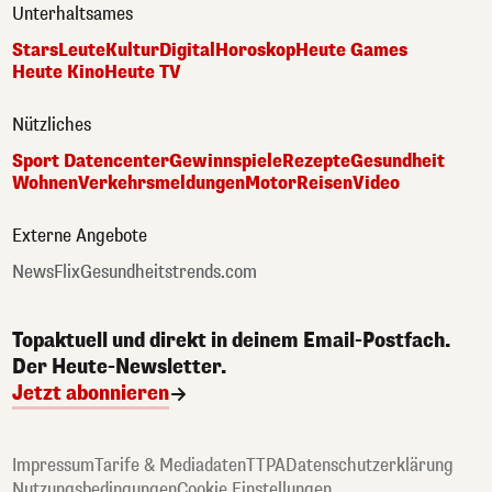
Unterhaltsames
Stars
Leute
Kultur
Digital
Horoskop
Heute Games
Heute Kino
Heute TV
Nützliches
Sport Datencenter
Gewinnspiele
Rezepte
Gesundheit
Wohnen
Verkehrsmeldungen
Motor
Reisen
Video
Externe Angebote
NewsFlix
Gesundheitstrends.com
Topaktuell und direkt in deinem Email-Postfach.
Der Heute-Newsletter.
Jetzt abonnieren
Impressum
Tarife & Mediadaten
TTPA
Datenschutzerklärung
Nutzungsbedingungen
Cookie Einstellungen