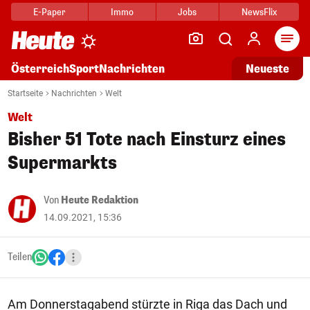
E-Paper
Immo
Jobs
NewsFlix
Arti
Österreich
Sport
Nachrichten
Neueste
Startseite
Nachrichten
Welt
Welt
Bisher 51 Tote nach Einsturz eines
Supermarkts
Von
Heute Redaktion
14.09.2021, 15:36
Teilen
Am Donnerstagabend stürzte in Riga das Dach und