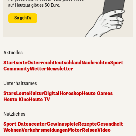
auf Heute.at gibt es 50 Euro.
So geht's
Aktuelles
Startseite
Österreich
Deutschland
Nachrichten
Sport
Community
Wetter
Newsletter
Unterhaltsames
Stars
Leute
Kultur
Digital
Horoskop
Heute Games
Heute Kino
Heute TV
Nützliches
Sport Datencenter
Gewinnspiele
Rezepte
Gesundheit
Wohnen
Verkehrsmeldungen
Motor
Reisen
Video