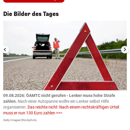
1/50
Die Bilder des Tages
09.08.2026: ÖAMTC nicht gerufen - Lenker muss hohe Strafe
0
en
zahlen.
Nach einer Autopanne wollte ein Lenker selbst Hilfe
H
organisieren.
Das reichte nicht: Nach einem rechtskräftigen Urteil
u
muss er nun 130 Euro zahlen >>>
m
Getty Images/iStockphoto
Fa