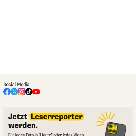
Social Media
Jetzt
Leserreporter
werden.
Für jedes Foto in "Heute" oder jedes Video