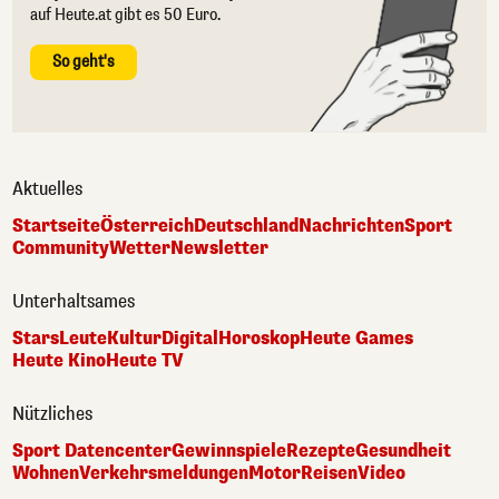
auf Heute.at gibt es 50 Euro.
So geht's
Aktuelles
Startseite
Österreich
Deutschland
Nachrichten
Sport
Community
Wetter
Newsletter
Unterhaltsames
Stars
Leute
Kultur
Digital
Horoskop
Heute Games
Heute Kino
Heute TV
Nützliches
Sport Datencenter
Gewinnspiele
Rezepte
Gesundheit
Wohnen
Verkehrsmeldungen
Motor
Reisen
Video