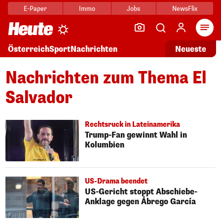
E-Paper
Immo
Jobs
NewsFlix
Arti
Österreich
Sport
Nachrichten
Neueste
Nachrichten zum Thema El
Salvador
Rechtsruck in Lateinamerika
Trump-Fan gewinnt Wahl in
Kolumbien
US-Drama beendet
US-Gericht stoppt Abschiebe-
Anklage gegen Ábrego García