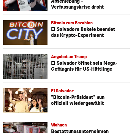
Abschiebung –
Verfassungskrise droht
Bitcoin zum Bezahlen
El Salvadors Bukele beendet
das Krypto-Experiment
Angebot an Trump
El Salvador öffnet sein Mega-
Gefängnis für US-Häftlinge
El Salvador
"Bitcoin-Präsident" nun
offiziell wiedergewählt
Wohnen
Bestattungsunternehmen