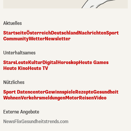
Aktuelles
Startseite
Österreich
Deutschland
Nachrichten
Sport
Community
Wetter
Newsletter
Unterhaltsames
Stars
Leute
Kultur
Digital
Horoskop
Heute Games
Heute Kino
Heute TV
Nützliches
Sport Datencenter
Gewinnspiele
Rezepte
Gesundheit
Wohnen
Verkehrsmeldungen
Motor
Reisen
Video
Externe Angebote
NewsFlix
Gesundheitstrends.com