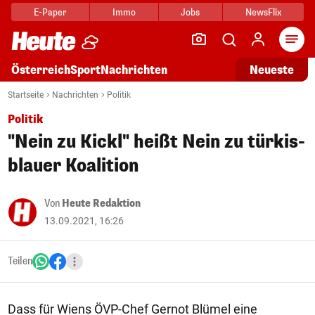
E-Paper
Immo
Jobs
NewsFlix
Arti
Österreich
Sport
Nachrichten
Neueste
Startseite
Nachrichten
Politik
Politik
"Nein zu Kickl" heißt Nein zu türkis-
blauer Koalition
Von
Heute Redaktion
13.09.2021, 16:26
Teilen
Dass für Wiens ÖVP-Chef Gernot Blümel eine