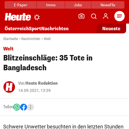
E-Paper
Immo
Jobs
NewsFlix
Arti
Österreich
Sport
Nachrichten
Neueste
Startseite
Nachrichten
Welt
Welt
Blitzeinschläge: 35 Tote in
Bangladesch
Von
Heute Redaktion
14.09.2021, 13:39
Teilen
Schwere Unwetter besuchten in den letzten Stunden