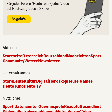
Für jedes Foto in "Heute" oder jedes Video
auf Heute.at gibt es 50 Euro.
So geht's
Aktuelles
Startseite
Österreich
Deutschland
Nachrichten
Sport
Community
Wetter
Newsletter
Unterhaltsames
Stars
Leute
Kultur
Digital
Horoskop
Heute Games
Heute Kino
Heute TV
Nützliches
Sport Datencenter
Gewinnspiele
Rezepte
Gesundheit
Wohnen
Verkehrsmeldungen
Motor
Reisen
Video