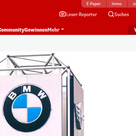
E-Paper
Immo
J
Leser-Reporter
Suchen
Community
Gewinnen
Mehr