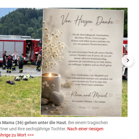
n Mama (36) gehen unter die Haut.
Bei einem tragischen
07.08
rtner und ihre sechsjährige Tochter.
Nach einer riesigen
charm
ährige zu Wort >>>
Larissa 