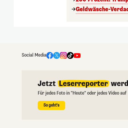
Geldwäsche-Verdach
Social Media
Jetzt
Leserreporter
werd
Für jedes Foto in "Heute" oder jedes Video auf
So geht's