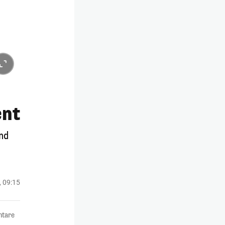
ent
nd
, 09:15
tare