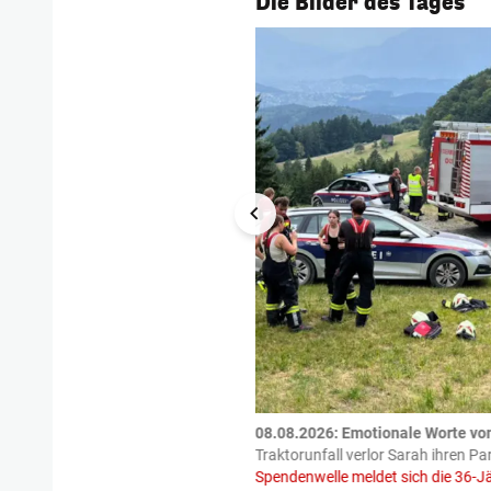
Die Bilder des Tages
tzte.
Zu einem tragischen
08.08.2026: Emotionale Worte vo
igen gekommen.
Bei einem Frontal-
Traktorunfall verlor Sarah ihren Pa
Spendenwelle meldet sich die 36-J