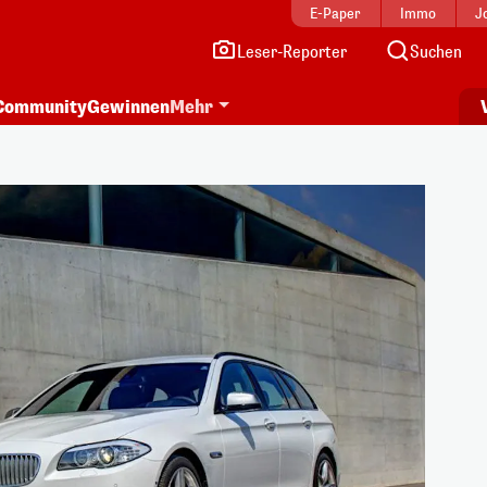
E-Paper
Immo
J
Leser-Reporter
Suchen
Community
Gewinnen
Mehr