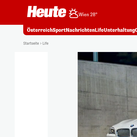
Wien 28°
Österreich
Sport
Nachrichten
Life
Unterhaltung
Startseite
Life