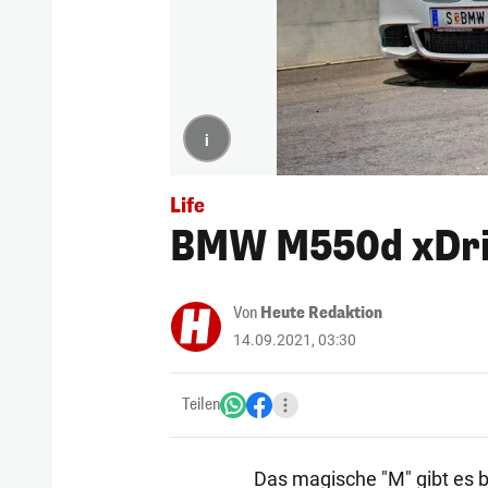
i
Life
BMW M550d xDriv
Von
Heute Redaktion
14.09.2021, 03:30
Teilen
Das magische "M" gibt es 