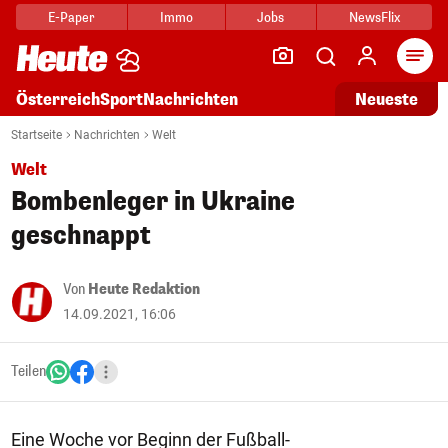
E-Paper
Immo
Jobs
NewsFlix
Arti
Österreich
Sport
Nachrichten
Neueste
Startseite
Nachrichten
Welt
Welt
Bombenleger in Ukraine
geschnappt
Von
Heute Redaktion
14.09.2021, 16:06
Teilen
Eine Woche vor Beginn der Fußball-