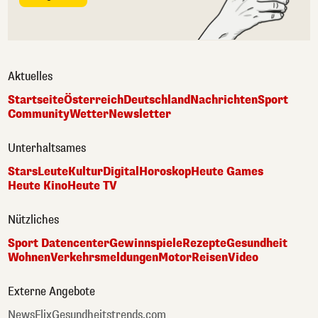
Aktuelles
Startseite
Österreich
Deutschland
Nachrichten
Sport
Community
Wetter
Newsletter
Unterhaltsames
Stars
Leute
Kultur
Digital
Horoskop
Heute Games
Heute Kino
Heute TV
Nützliches
Sport Datencenter
Gewinnspiele
Rezepte
Gesundheit
Wohnen
Verkehrsmeldungen
Motor
Reisen
Video
Externe Angebote
NewsFlix
Gesundheitstrends.com