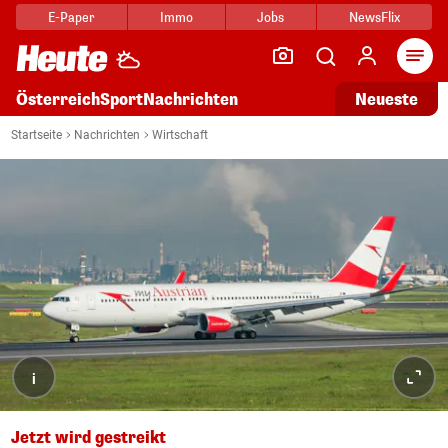
E-Paper
Immo
Jobs
NewsFlix
Arti
Österreich
Sport
Nachrichten
Neueste
Startseite
Nachrichten
Wirtschaft
i
Jetzt wird gestreikt