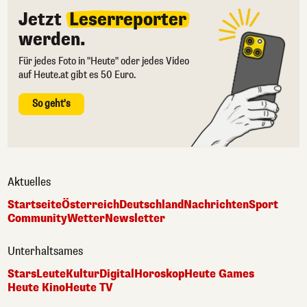
Jetzt
Leserreporter
werden.
Für jedes Foto in "Heute" oder jedes Video
auf Heute.at gibt es 50 Euro.
So geht's
Aktuelles
Startseite
Österreich
Deutschland
Nachrichten
Sport
Community
Wetter
Newsletter
Unterhaltsames
Stars
Leute
Kultur
Digital
Horoskop
Heute Games
Heute Kino
Heute TV