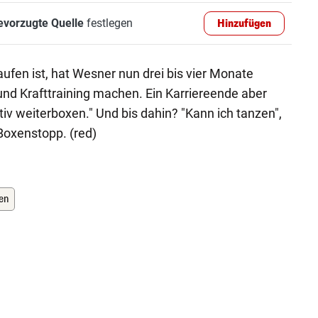
evorzugte Quelle
festlegen
Hinzufügen
aufen ist, hat Wesner nun drei bis vier Monate
 und Krafttraining machen. Ein Karriereende aber
itiv weiterboxen." Und bis dahin? "Kann ich tanzen",
 Boxenstopp. (red)
en