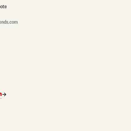
ote
ends.com
n