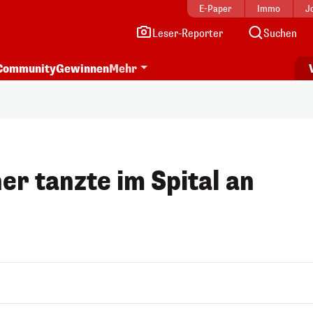
E-Paper
Immo
J
Leser-Reporter
Suchen
Community
Gewinnen
Mehr
 tanzte im Spital an