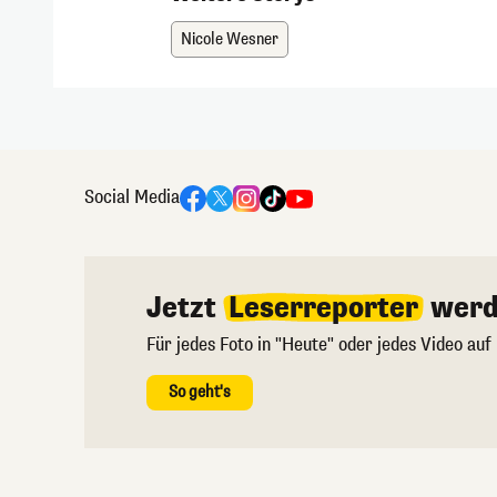
Nicole Wesner
Social Media
Jetzt
Leserreporter
werd
Für jedes Foto in "Heute" oder jedes Video auf
So geht's