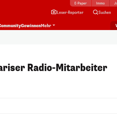
E-Paper
Immo
J
Leser-Reporter
Suchen
Community
Gewinnen
Mehr
ariser Radio-Mitarbeiter