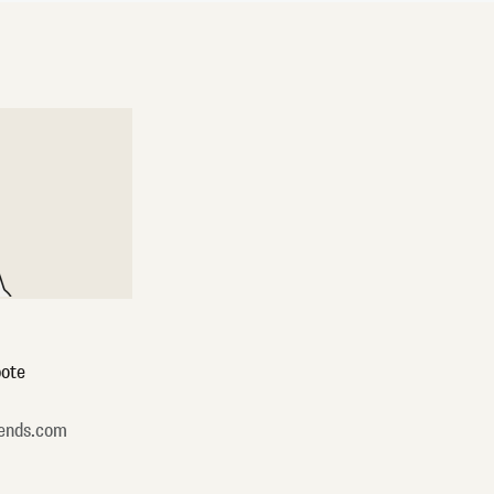
ote
ends.com