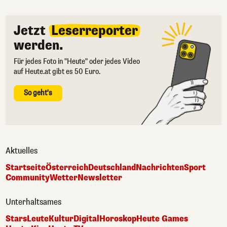
Jetzt
Leserreporter
werden.
Für jedes Foto in "Heute" oder jedes Video
auf Heute.at gibt es 50 Euro.
So geht's
Aktuelles
Startseite
Österreich
Deutschland
Nachrichten
Sport
Community
Wetter
Newsletter
Unterhaltsames
Stars
Leute
Kultur
Digital
Horoskop
Heute Games