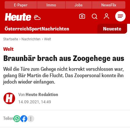
E-Paper
Immo
Jobs
NewsFlix
Arti
Österreich
Sport
Nachrichten
Neueste
Startseite
Nachrichten
Welt
Welt
Braunbär brach aus Zoogehege aus
Weil die Türe zum Gehege nicht korrekt verschlossen war,
gelang Bär Martin die Flucht. Das Zoopersonal konnte ihn
jedoch wieder einfangen.
Von
Heute Redaktion
14.09.2021, 14:49
Teilen