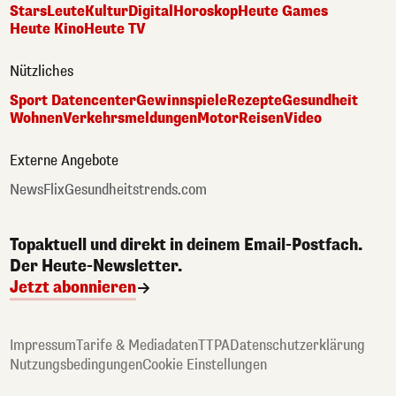
Stars
Leute
Kultur
Digital
Horoskop
Heute Games
Heute Kino
Heute TV
Nützliches
Sport Datencenter
Gewinnspiele
Rezepte
Gesundheit
Wohnen
Verkehrsmeldungen
Motor
Reisen
Video
Externe Angebote
NewsFlix
Gesundheitstrends.com
Topaktuell und direkt in deinem Email-Postfach.
Der Heute-Newsletter.
Jetzt abonnieren
Impressum
Tarife & Mediadaten
TTPA
Datenschutzerklärung
Nutzungsbedingungen
Cookie Einstellungen