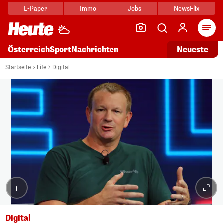
E-Paper
Immo
Jobs
NewsFlix
Arti
Österreich
Sport
Nachrichten
Neueste
Startseite
Life
Digital
i
Digital