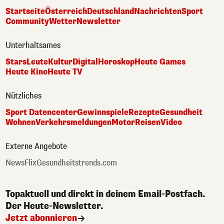
Startseite
Österreich
Deutschland
Nachrichten
Sport
Community
Wetter
Newsletter
Unterhaltsames
Stars
Leute
Kultur
Digital
Horoskop
Heute Games
Heute Kino
Heute TV
Nützliches
Sport Datencenter
Gewinnspiele
Rezepte
Gesundheit
Wohnen
Verkehrsmeldungen
Motor
Reisen
Video
Externe Angebote
NewsFlix
Gesundheitstrends.com
Topaktuell und direkt in deinem Email-Postfach.
Der Heute-Newsletter.
Jetzt abonnieren