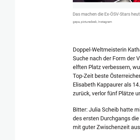
von Martin Bruckner musste sie im
Das machen die Ex-ÖSV-Stars heut
Alexander Wrabetz Platz machen.
gepa, picturedesk, Instagram
Doppel-Weltmeisterin Katha
Suche nach der Form der V
elften Platz verbessern, w
Top-Zeit beste Österreicher
Elisabeth Kappaurer als 14.
zurück, verlor fünf Plätze
Bitter: Julia Scheib hatte 
des ersten Durchgangs die 
mit guter Zwischenzeit au