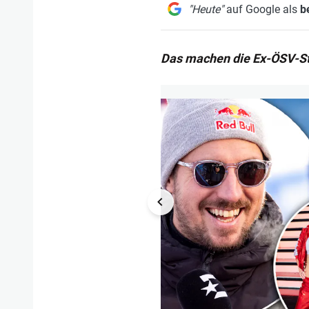
"Heute"
auf Google als
b
Das machen die Ex-ÖSV-St
1/24