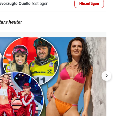
evorzugte Quelle
festlegen
Hinzufügen
ars heute: