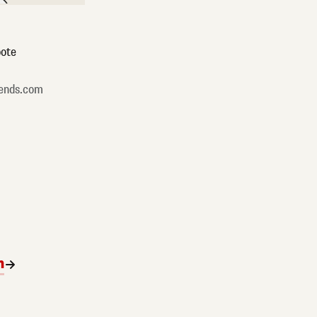
ote
ends.com
n