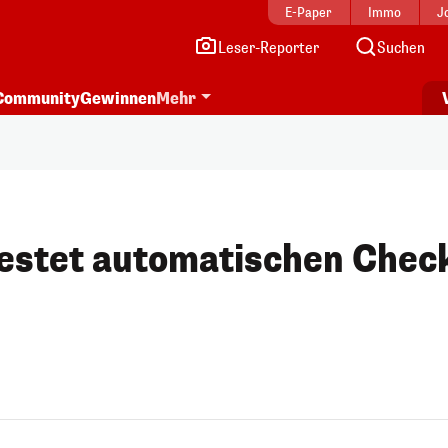
E-Paper
Immo
J
Leser-Reporter
Suchen
Community
Gewinnen
Mehr
testet automatischen Chec