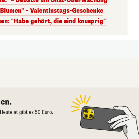
nke!" – Debatte um Chat-Überwachung
s Blumen" – Valentinstags-Geschenke
n: "Habe gehört, die sind knusprig"
en.
 Heute.at gibt es 50 Euro.