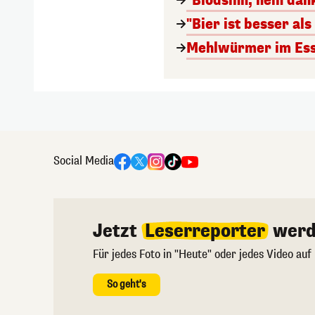
"Blödsinn, nein da
"Bier ist besser al
Mehlwürmer im Esse
Social Media
Jetzt
Leserreporter
werd
Für jedes Foto in "Heute" oder jedes Video auf
So geht's