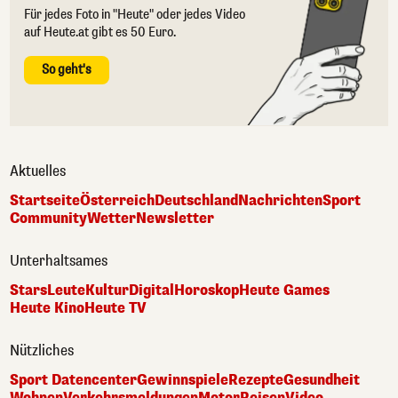
Für jedes Foto in "Heute" oder jedes Video
auf Heute.at gibt es 50 Euro.
So geht's
Aktuelles
Startseite
Österreich
Deutschland
Nachrichten
Sport
Community
Wetter
Newsletter
Unterhaltsames
Stars
Leute
Kultur
Digital
Horoskop
Heute Games
Heute Kino
Heute TV
Nützliches
Sport Datencenter
Gewinnspiele
Rezepte
Gesundheit
Wohnen
Verkehrsmeldungen
Motor
Reisen
Video