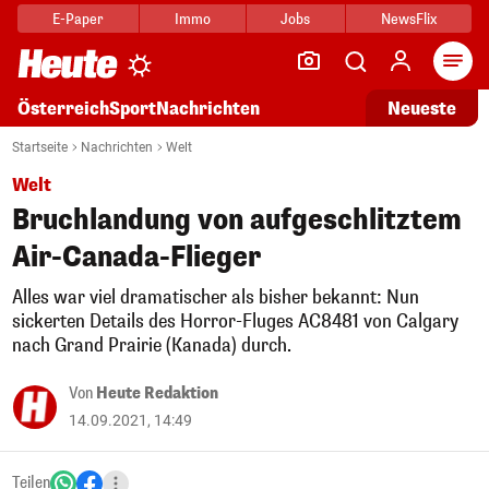
E-Paper
Immo
Jobs
NewsFlix
Arti
Österreich
Sport
Nachrichten
Neueste
Startseite
Nachrichten
Welt
Welt
Bruchlandung von aufgeschlitztem
Air-Canada-Flieger
Alles war viel dramatischer als bisher bekannt: Nun
sickerten Details des Horror-Fluges AC8481 von Calgary
nach Grand Prairie (Kanada) durch.
Von
Heute Redaktion
14.09.2021, 14:49
Teilen