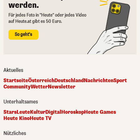
werden.
Für jedes Foto in "Heute" oder jedes Video
auf Heute.at gibt es 50 Euro.
So geht's
Aktuelles
Startseite
Österreich
Deutschland
Nachrichten
Sport
Community
Wetter
Newsletter
Unterhaltsames
Stars
Leute
Kultur
Digital
Horoskop
Heute Games
Heute Kino
Heute TV
Nützliches