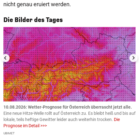
nicht genau eruiert werden.
1/50
Die Bilder des Tages
10.08.2026: Wetter-Prognose für Österreich überrascht jetzt alle.
0
e
Eine neue Hitze-Welle rollt auf Österreich zu. Es bleibt heiß und bis auf
z
h
lokale, teils heftige Gewitter leider auch weiterhin trocken.
Die
o
Prognose im Detail >>>
m
UBIMET
Ge