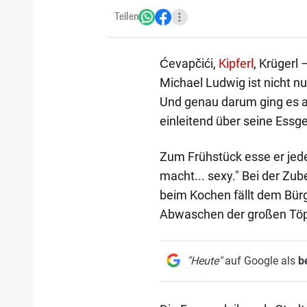
Teilen
Ćevapčići,
Kipferl
, Krügerl
Michael Ludwig ist nicht n
Und genau darum ging es au
einleitend über seine Ess
Zum Frühstück esse er jed
macht... sexy." Bei der Zub
beim Kochen fällt dem Bür
Abwaschen der großen Töp
"Heute"
auf Google als
b