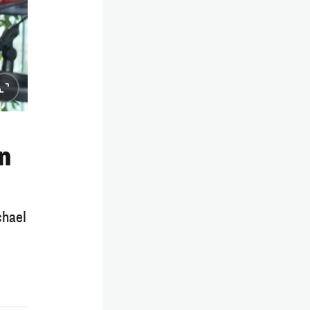
n
chael