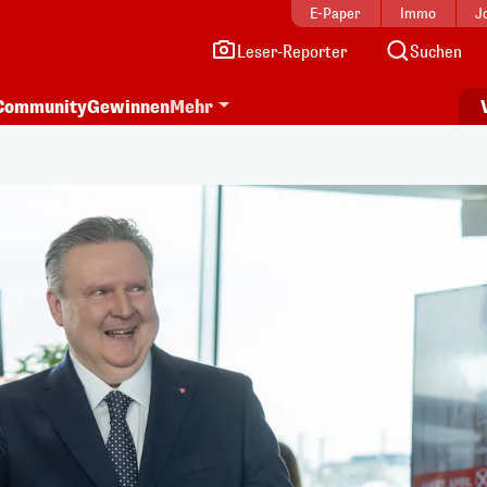
E-Paper
Immo
J
Leser-Reporter
Suchen
Community
Gewinnen
Mehr