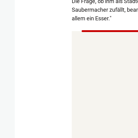
Die Frage, ob ihm als Stadt
Saubermacher zufällt, bean
allem ein Esser."