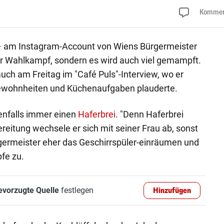
Kommen
 – am Instagram-Account von Wiens Bürgermeister
ur Wahlkampf, sondern es wird auch viel gemampft.
ch am Freitag im "Café Puls"-Interview, wo er
gewohnheiten und Küchenaufgaben plauderte.
enfalls immer einen
Haferbrei
. "Denn Haferbrei
ereitung wechsele er sich mit seiner Frau ab, sonst
germeister eher das Geschirrspüler-einräumen und
fe zu.
evorzugte Quelle
festlegen
Hinzufügen