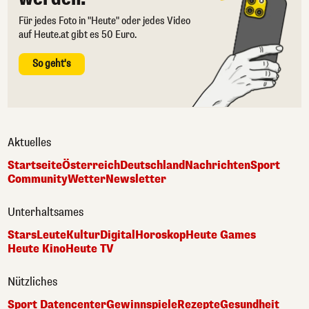
Für jedes Foto in "Heute" oder jedes Video
auf Heute.at gibt es 50 Euro.
So geht's
Aktuelles
Startseite
Österreich
Deutschland
Nachrichten
Sport
Community
Wetter
Newsletter
Unterhaltsames
Stars
Leute
Kultur
Digital
Horoskop
Heute Games
Heute Kino
Heute TV
Nützliches
Sport Datencenter
Gewinnspiele
Rezepte
Gesundheit