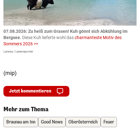
ch
07.08.2026: Zu heiß zum Grasen! Kuh gönnt sich Abkühlung im
0
Bergsee.
Diese Kuh lieferte wohl das
charmanteste Motiv des
S
Sommers 2026 >>
a
>
Larissa / Leserreporter
zV
(mip)
Jetzt kommentieren
Mehr zum Thema
Braunau am Inn
Good News
Oberösterreich
Feuer