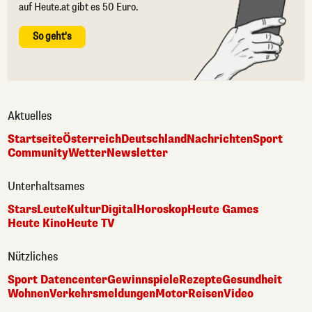
auf Heute.at gibt es 50 Euro.
So geht's
Aktuelles
Startseite
Österreich
Deutschland
Nachrichten
Sport
Community
Wetter
Newsletter
Unterhaltsames
Stars
Leute
Kultur
Digital
Horoskop
Heute Games
Heute Kino
Heute TV
Nützliches
Sport Datencenter
Gewinnspiele
Rezepte
Gesundheit
Wohnen
Verkehrsmeldungen
Motor
Reisen
Video