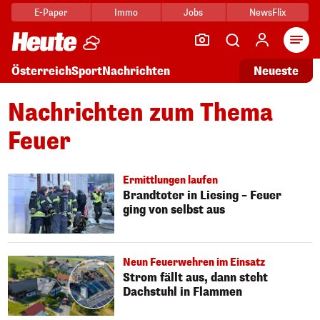
E-Paper
Immo
Jobs
NewsFlix
Arti
Österreich
Sport
Nachrichten
Neueste
Nachrichten zum Thema
Feuer
Ermittlungen laufen
Brandtoter in Liesing – Feuer
ging von selbst aus
Neun Feuerwehren im Einsatz
Strom fällt aus, dann steht
Dachstuhl in Flammen