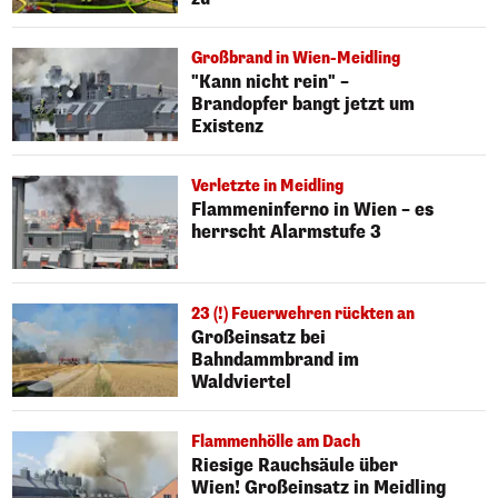
Großbrand in Wien-Meidling
"Kann nicht rein" –
Brandopfer bangt jetzt um
Existenz
Verletzte in Meidling
Flammeninferno in Wien – es
herrscht Alarmstufe 3
23 (!) Feuerwehren rückten an
Großeinsatz bei
Bahndammbrand im
Waldviertel
Flammenhölle am Dach
Riesige Rauchsäule über
Wien! Großeinsatz in Meidling