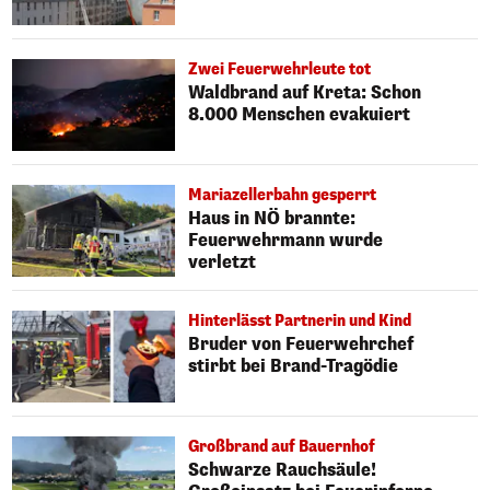
Zwei Feuerwehrleute tot
Waldbrand auf Kreta: Schon
8.000 Menschen evakuiert
Mariazellerbahn gesperrt
Haus in NÖ brannte:
Feuerwehrmann wurde
verletzt
Hinterlässt Partnerin und Kind
Bruder von Feuerwehrchef
stirbt bei Brand-Tragödie
Großbrand auf Bauernhof
Schwarze Rauchsäule!