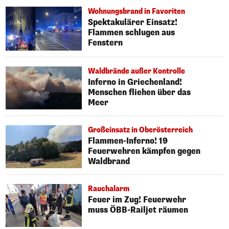
Wohnungsbrand in Favoriten
Spektakulärer Einsatz!
Flammen schlugen aus
Fenstern
Waldbrände außer Kontrolle
Inferno in Griechenland!
Menschen fliehen über das
Meer
Großeinsatz in Oberösterreich
Flammen-Inferno! 19
Feuerwehren kämpfen gegen
Waldbrand
Rauchalarm
Feuer im Zug! Feuerwehr
muss ÖBB-Railjet räumen