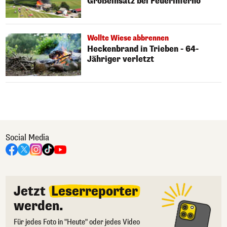
Großeinsatz bei Feuerinferno
Wollte Wiese abbrennen
Heckenbrand in Trieben - 64-
Jähriger verletzt
Social Media
Jetzt
Leserreporter
werden.
Für jedes Foto in "Heute" oder jedes Video