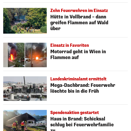
Zehn Feuerwehren im Einsatz
Hütte in Vollbrand – dann
greifen Flammen auf Wald
über
Einsatz in Favoriten
Motorrad geht in Wien in
Flammen auf
Landeskriminalamt ermittelt
Mega-Dachbrand: Feuerwehr
löschte bis in die Früh
Spendenaktion gestartet
Haus in Brand: Schicksal
schlug bei Feuerwehrfamilie
zu