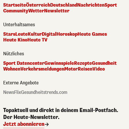
Startseite
Österreich
Deutschland
Nachrichten
Sport
Community
Wetter
Newsletter
Unterhaltsames
Stars
Leute
Kultur
Digital
Horoskop
Heute Games
Heute Kino
Heute TV
Nützliches
Sport Datencenter
Gewinnspiele
Rezepte
Gesundheit
Wohnen
Verkehrsmeldungen
Motor
Reisen
Video
Externe Angebote
NewsFlix
Gesundheitstrends.com
Topaktuell und direkt in deinem Email-Postfach.
Der Heute-Newsletter.
Jetzt abonnieren