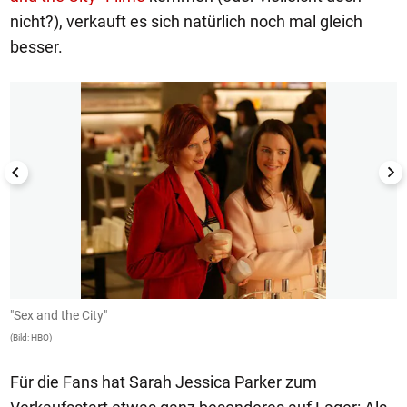
nicht?), verkauft es sich natürlich noch mal gleich
besser.
1/14
"Sex and the City"
"
(Bild: HBO)
(B
Für die Fans hat Sarah Jessica Parker zum