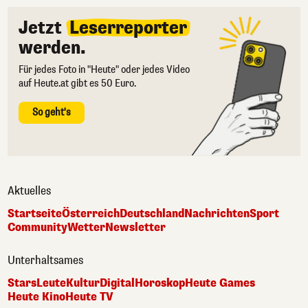
Jetzt
Leserreporter
werden.
Für jedes Foto in "Heute" oder jedes Video
auf Heute.at gibt es 50 Euro.
So geht's
Aktuelles
Startseite
Österreich
Deutschland
Nachrichten
Sport
Community
Wetter
Newsletter
Unterhaltsames
Stars
Leute
Kultur
Digital
Horoskop
Heute Games
Heute Kino
Heute TV