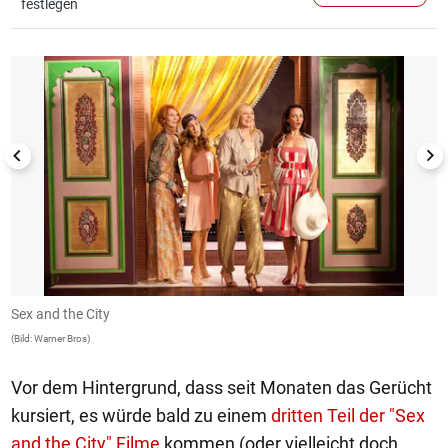
festlegen
1/11
Sex and the City
S
(Bild: Warner Bros)
(B
Vor dem Hintergrund, dass seit Monaten das Gerücht
kursiert, es würde bald zu einem
dritten Teil der "Sex
and the City" Filme
kommen (oder vielleicht doch