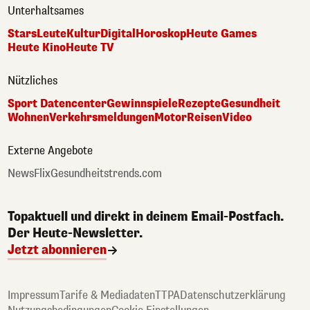
Unterhaltsames
Stars
Leute
Kultur
Digital
Horoskop
Heute Games
Heute Kino
Heute TV
Nützliches
Sport Datencenter
Gewinnspiele
Rezepte
Gesundheit
Wohnen
Verkehrsmeldungen
Motor
Reisen
Video
Externe Angebote
NewsFlix
Gesundheitstrends.com
Topaktuell und direkt in deinem Email-Postfach.
Der Heute-Newsletter.
Jetzt abonnieren
Impressum
Tarife & Mediadaten
TTPA
Datenschutzerklärung