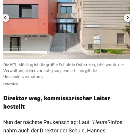
Die HTL Mödling ist die größte Schule in Österreich, jetzt wurde der
S
Verwaltungsleiter vorläufig suspendiert – es gilt die
B
Unschuldsvermutung.
V
Picturedesk
Pi
Direktor weg, kommissarischer Leiter
bestellt
Nun der nächste Paukenschlag: Laut
"Heute"
-Infos
nahm auch der Direktor der Schule, Hannes