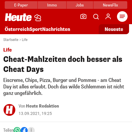
E-Paper
Immo
Jobs
NewsFlix
Arti
Österreich
Sport
Nachrichten
Neueste
Startseite
Life
Life
Cheat-Mahlzeiten doch besser als
Cheat Days
Eiscreme, Chips, Pizza, Burger und Pommes - am Cheat
Day ist alles erlaubt. Doch das wilde Schlemmen ist nicht
ganz ungefährlich.
Von
Heute Redaktion
13.09.2021, 19:25
Teilen