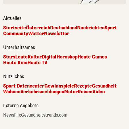
Aktuelles
Startseite
Österreich
Deutschland
Nachrichten
Sport
Community
Wetter
Newsletter
Unterhaltsames
Stars
Leute
Kultur
Digital
Horoskop
Heute Games
Heute Kino
Heute TV
Nützliches
Sport Datencenter
Gewinnspiele
Rezepte
Gesundheit
Wohnen
Verkehrsmeldungen
Motor
Reisen
Video
Externe Angebote
NewsFlix
Gesundheitstrends.com