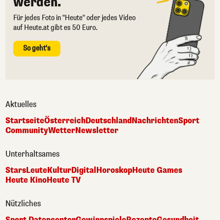
werden.
Für jedes Foto in "Heute" oder jedes Video
auf Heute.at gibt es 50 Euro.
So geht's
Aktuelles
Startseite
Österreich
Deutschland
Nachrichten
Sport
Community
Wetter
Newsletter
Unterhaltsames
Stars
Leute
Kultur
Digital
Horoskop
Heute Games
Heute Kino
Heute TV
Nützliches
Sport Datencenter
Gewinnspiele
Rezepte
Gesundheit