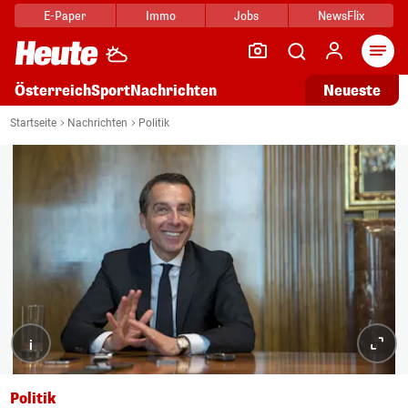
E-Paper
Immo
Jobs
NewsFlix
Arti
Österreich
Sport
Nachrichten
Neueste
Startseite
Nachrichten
Politik
i
Politik