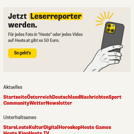
Jetzt
Leserreporter
werden.
Für jedes Foto in "Heute" oder jedes Video
auf Heute.at gibt es 50 Euro.
So geht's
Aktuelles
Startseite
Österreich
Deutschland
Nachrichten
Sport
Community
Wetter
Newsletter
Unterhaltsames
Stars
Leute
Kultur
Digital
Horoskop
Heute Games
Heute Kino
Heute TV