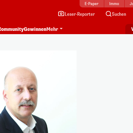
E-Paper
Immo
J
Leser-Reporter
Suchen
Community
Gewinnen
Mehr