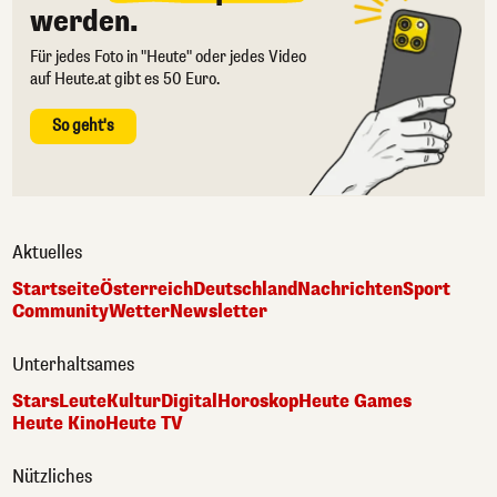
werden.
Für jedes Foto in "Heute" oder jedes Video
auf Heute.at gibt es 50 Euro.
So geht's
Aktuelles
Startseite
Österreich
Deutschland
Nachrichten
Sport
Community
Wetter
Newsletter
Unterhaltsames
Stars
Leute
Kultur
Digital
Horoskop
Heute Games
Heute Kino
Heute TV
Nützliches