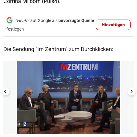
Corrina Milborn (Puls4).
"Heute"
auf Google als
bevorzugte Quelle
Hinzufügen
festlegen
Die Sendung "Im Zentrum" zum Durchklicken:
1/9