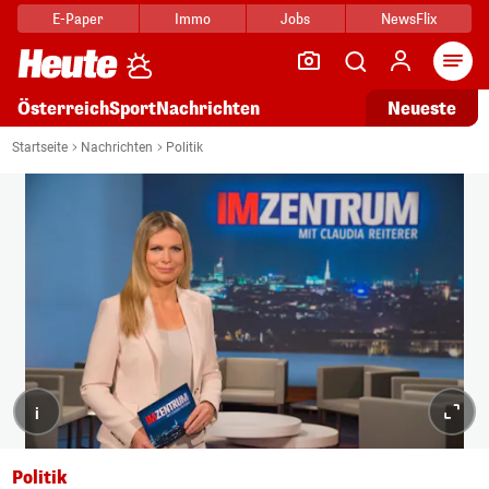
E-Paper
Immo
Jobs
NewsFlix
Arti
Österreich
Sport
Nachrichten
Neueste
Startseite
Nachrichten
Politik
i
Politik