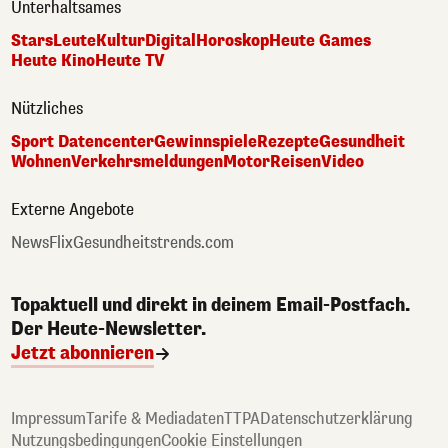
Unterhaltsames
Stars
Leute
Kultur
Digital
Horoskop
Heute Games
Heute Kino
Heute TV
Nützliches
Sport Datencenter
Gewinnspiele
Rezepte
Gesundheit
Wohnen
Verkehrsmeldungen
Motor
Reisen
Video
Externe Angebote
NewsFlix
Gesundheitstrends.com
Topaktuell und direkt in deinem Email-Postfach.
Der Heute-Newsletter.
Jetzt abonnieren
Impressum
Tarife & Mediadaten
TTPA
Datenschutzerklärung
Nutzungsbedingungen
Cookie Einstellungen