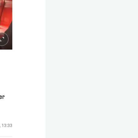
r
er
, 13:33