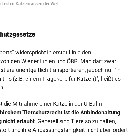
 ältesten Katzenrassen der Welt.
Das L
gezie
Getty I
chutzgesetze
orts" widerspricht in erster Linie den
von den Wiener Linien und ÖBB. Man darf zwar
stiere unentgeltlich transportieren, jedoch nur "in
nis (z.B. einem Tragekorb für Katzen)", heißt es
en.
st die Mitnahme einer Katze in der U-Bahn
chischem Tierschutzrecht ist die Anbindehaltung
 nicht erlaubt
. Generell sind Tiere so zu halten,
stört und ihre Anpassungsfähigkeit nicht überfordert