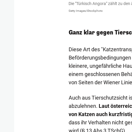
chte hinter sich hat, hat sie sich im
Die "Türkisch Angora" zählt zu den
ulässig.
Getty Images/iStockphoto
Ganz klar gegen Tiers
Diese Art des "Katzentransp
Beförderungsbedingungen 
kleinere, ungefährliche Hau
einem geschlossenen Behält
von Seiten der Wiener Lini
Auch aus Tierschutzsicht i
abzulehnen.
Laut österrei
von Katzen auch kurzfristig
dass ihr Verhalten nicht ge
wird (§ 13 Abs 3 TSchG).