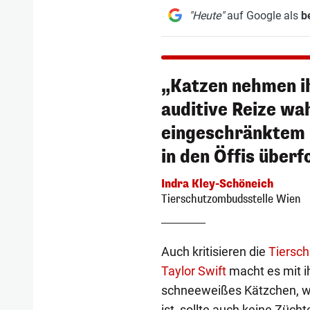
"Heute"
auf Google als
b
„Katzen nehmen ih
auditive Reize wa
eingeschränktem 
in den Öffis überf
Indra Kley-Schöneich
Tierschutzombudsstelle Wien
Auch kritisieren die
Tiersch
Taylor Swift
macht es mit ih
schneeweißes Kätzchen, we
ist, sollte auch keine Züch