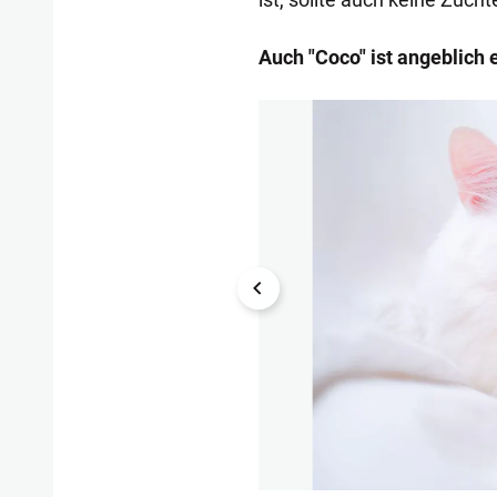
Auch "Coco" ist angeblich 
1/10