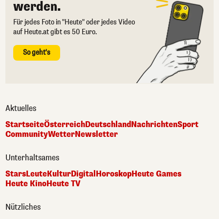
werden.
Für jedes Foto in "Heute" oder jedes Video
auf Heute.at gibt es 50 Euro.
So geht's
Aktuelles
Startseite
Österreich
Deutschland
Nachrichten
Sport
Community
Wetter
Newsletter
Unterhaltsames
Stars
Leute
Kultur
Digital
Horoskop
Heute Games
Heute Kino
Heute TV
Nützliches