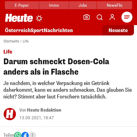
E-Paper
Immo
Jobs
NewsFlix
Arti
Österreich
Sport
Nachrichten
Neueste
Startseite
Life
Life
Darum schmeckt Dosen-Cola
anders als in Flasche
Je nachdem, in welcher Verpackung ein Getränk
daherkommt, kann es anders schmecken. Das glauben Sie
nicht? Stimmt aber laut Forschern tatsächlich.
Von
Heute Redaktion
13.09.2021, 18:47
Teilen