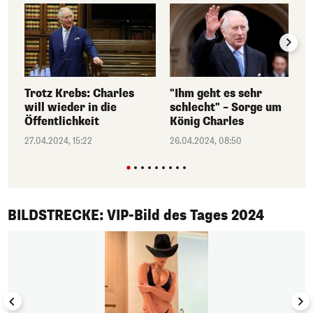
Trotz Krebs: Charles
"Ihm geht es sehr
will wieder in die
schlecht" – Sorge um
Öffentlichkeit
König Charles
27.04.2024, 15:22
26.04.2024, 08:50
1/50
BILDSTRECKE: VIP-Bild des Tages 2024