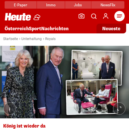
E-Paper
Immo
Jobs
NewsFlix
Arti
Österreich
Sport
Nachrichten
Neueste
Startseite
Unterhaltung
Royals
i
König ist wieder da