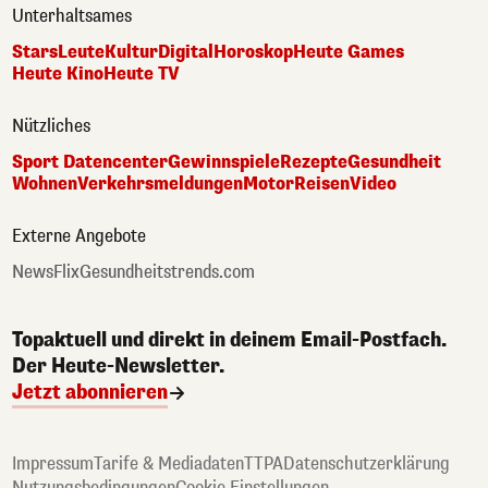
Unterhaltsames
Stars
Leute
Kultur
Digital
Horoskop
Heute Games
Heute Kino
Heute TV
Nützliches
Sport Datencenter
Gewinnspiele
Rezepte
Gesundheit
Wohnen
Verkehrsmeldungen
Motor
Reisen
Video
Externe Angebote
NewsFlix
Gesundheitstrends.com
Topaktuell und direkt in deinem Email-Postfach.
Der Heute-Newsletter.
Jetzt abonnieren
Impressum
Tarife & Mediadaten
TTPA
Datenschutzerklärung
Nutzungsbedingungen
Cookie Einstellungen