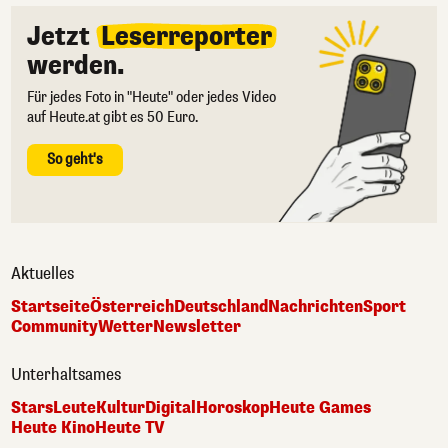
Jetzt
Leserreporter
werden.
Für jedes Foto in "Heute" oder jedes Video
auf Heute.at gibt es 50 Euro.
So geht's
Aktuelles
Startseite
Österreich
Deutschland
Nachrichten
Sport
Community
Wetter
Newsletter
Unterhaltsames
Stars
Leute
Kultur
Digital
Horoskop
Heute Games
Heute Kino
Heute TV