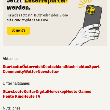
Jetzt
Leserreporter
werden.
Für jedes Foto in "Heute" oder jedes Video
auf Heute.at gibt es 50 Euro.
So geht's
Aktuelles
Startseite
Österreich
Deutschland
Nachrichten
Sport
Community
Wetter
Newsletter
Unterhaltsames
Stars
Leute
Kultur
Digital
Horoskop
Heute Games
Heute Kino
Heute TV
Nützliches