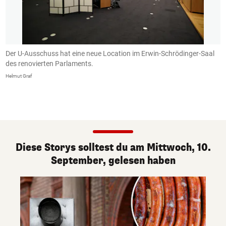
Der U-Ausschuss hat eine neue Location im Erwin-Schrödinger-Saal
G
des renovierten Parlaments.
A
Helmut Graf
He
Diese Storys solltest du am Mittwoch, 10.
September, gelesen haben