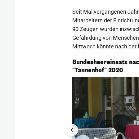
Seit Mai vergangenen Jahre
Mitarbeitern der Einrichtu
90 Zeugen wurden inzwisch
Gefährdung von Menschen 
Mittwoch könnte nach der E
Bundesheereinsatz na
1/5
"Tannenhof" 2020