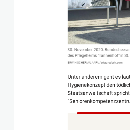
 wegen des Verdachts auf
vorsätzliche
30. November 2020: Bundesheerang
lagt.
des Pflegeheims "Tannenhof" in St.
ERWIN SCHERIAU / APA / picturedesk.com
Unter anderem geht es laut
Hygienekonzept den tödli
Staatsanwaltschaft sprich
"Seniorenkompetenzzentr