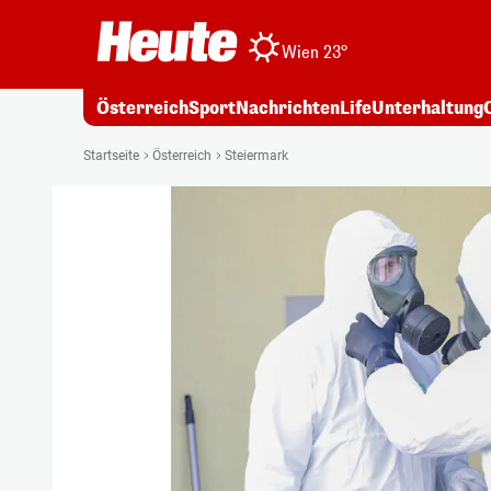
Wien 23°
Österreich
Sport
Nachrichten
Life
Unterhaltung
Startseite
Österreich
Steiermark