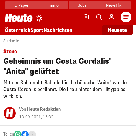
E-Paper
Immo
Jobs
NewsFlix
Arti
Österreich
Sport
Nachrichten
Neueste
Startseite
Szene
Geheimnis um Costa Cordalis'
"Anita" gelüftet
Mit der Schmacht-Ballade für die hübsche "Anita" wurde
Costa Cordalis berühmt. Die Frau hinter dem Hit gab es
wirklich.
Von
Heute Redaktion
13.09.2021, 16:32
Teilen