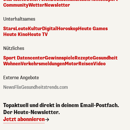
Community
Wetter
Newsletter
Unterhaltsames
Stars
Leute
Kultur
Digital
Horoskop
Heute Games
Heute Kino
Heute TV
Nützliches
Sport Datencenter
Gewinnspiele
Rezepte
Gesundheit
Wohnen
Verkehrsmeldungen
Motor
Reisen
Video
Externe Angebote
NewsFlix
Gesundheitstrends.com
Topaktuell und direkt in deinem Email-Postfach.
Der Heute-Newsletter.
Jetzt abonnieren