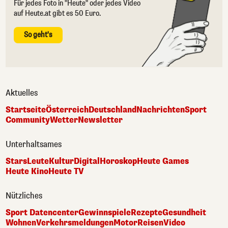
Für jedes Foto in "Heute" oder jedes Video
auf Heute.at gibt es 50 Euro.
So geht's
Aktuelles
Startseite
Österreich
Deutschland
Nachrichten
Sport
Community
Wetter
Newsletter
Unterhaltsames
Stars
Leute
Kultur
Digital
Horoskop
Heute Games
Heute Kino
Heute TV
Nützliches
Sport Datencenter
Gewinnspiele
Rezepte
Gesundheit
Wohnen
Verkehrsmeldungen
Motor
Reisen
Video