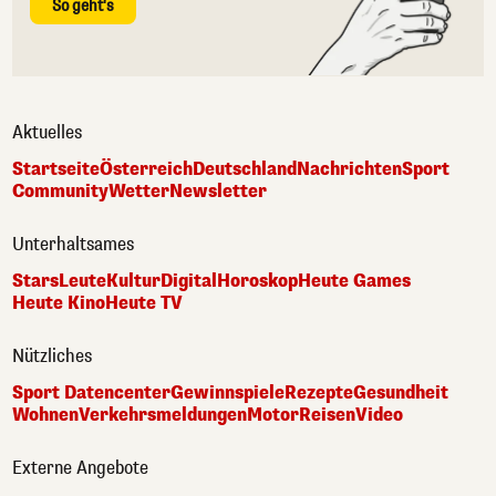
So geht's
Aktuelles
Startseite
Österreich
Deutschland
Nachrichten
Sport
Community
Wetter
Newsletter
Unterhaltsames
Stars
Leute
Kultur
Digital
Horoskop
Heute Games
Heute Kino
Heute TV
Nützliches
Sport Datencenter
Gewinnspiele
Rezepte
Gesundheit
Wohnen
Verkehrsmeldungen
Motor
Reisen
Video
Externe Angebote