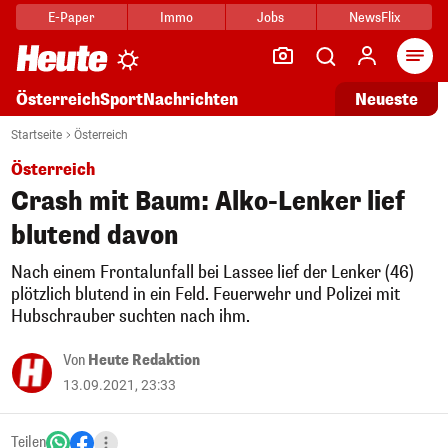
E-Paper
Immo
Jobs
NewsFlix
Arti
Österreich
Sport
Nachrichten
Neueste
Startseite
Österreich
Österreich
Crash mit Baum: Alko-Lenker lief
blutend davon
Nach einem Frontalunfall bei Lassee lief der Lenker (46)
plötzlich blutend in ein Feld. Feuerwehr und Polizei mit
Hubschrauber suchten nach ihm.
Von
Heute Redaktion
13.09.2021, 23:33
Teilen