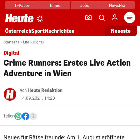
E-Paper
Immo
Jobs
NewsFlix
Arti
Österreich
Sport
Nachrichten
Neueste
Startseite
Life
Digital
Digital
Crime Runners: Erstes Live Action
Adventure in Wien
Von
Heute Redaktion
14.09.2021, 14:20
Teilen
Neues für Rätselfreunde: Am 1. August eröffnete