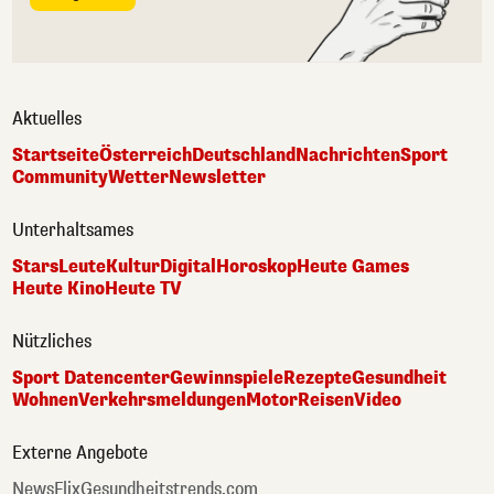
Aktuelles
Startseite
Österreich
Deutschland
Nachrichten
Sport
Community
Wetter
Newsletter
Unterhaltsames
Stars
Leute
Kultur
Digital
Horoskop
Heute Games
Heute Kino
Heute TV
Nützliches
Sport Datencenter
Gewinnspiele
Rezepte
Gesundheit
Wohnen
Verkehrsmeldungen
Motor
Reisen
Video
Externe Angebote
NewsFlix
Gesundheitstrends.com