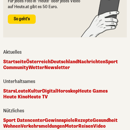
Für jedes Foto in "Heute" oder jedes Video
auf Heute.at gibt es 50 Euro.
So geht's
Aktuelles
Startseite
Österreich
Deutschland
Nachrichten
Sport
Community
Wetter
Newsletter
Unterhaltsames
Stars
Leute
Kultur
Digital
Horoskop
Heute Games
Heute Kino
Heute TV
Nützliches
Sport Datencenter
Gewinnspiele
Rezepte
Gesundheit
Wohnen
Verkehrsmeldungen
Motor
Reisen
Video