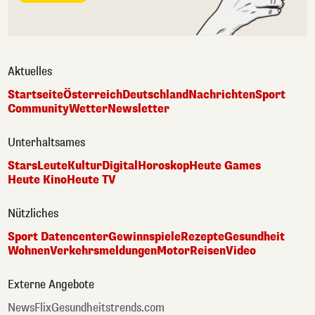
Aktuelles
Startseite
Österreich
Deutschland
Nachrichten
Sport
Community
Wetter
Newsletter
Unterhaltsames
Stars
Leute
Kultur
Digital
Horoskop
Heute Games
Heute Kino
Heute TV
Nützliches
Sport Datencenter
Gewinnspiele
Rezepte
Gesundheit
Wohnen
Verkehrsmeldungen
Motor
Reisen
Video
Externe Angebote
NewsFlix
Gesundheitstrends.com