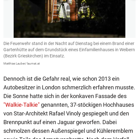
er
Die Feuerwehr stand in der Nacht auf Dienstag bei einem Brand einer
D
rn
Gartenhütte auf dem Grundstück eines Einfamilienhauses in Weibern
G
(Bezirk Grieskirchen) im Einsatz.
(
Matthias Lauber/ laumat.at
Ma
Dennoch ist die Gefahr real, wie schon 2013 ein
Autobesitzer in London schmerzlich erfahren musste.
Die Sonne hatte sich in der konkaven Fassade des
"Walkie-Talkie"
genannten, 37-stöckigen Hochhauses
von Star-Architekt Rafael Vinoly gespiegelt und den
Brennpunkt auf einen Jaguar geworfen. Dabei
schmolzen dessen Außenspiegel und Kühleremblem