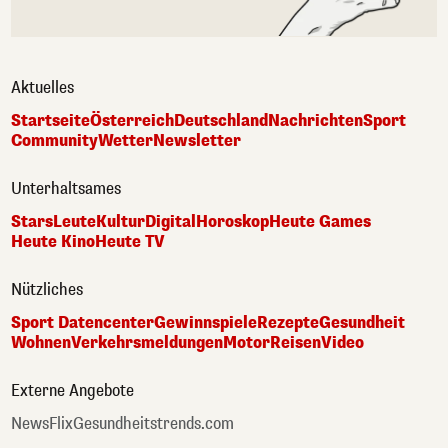
Aktuelles
Startseite
Österreich
Deutschland
Nachrichten
Sport
Community
Wetter
Newsletter
Unterhaltsames
Stars
Leute
Kultur
Digital
Horoskop
Heute Games
Heute Kino
Heute TV
Nützliches
Sport Datencenter
Gewinnspiele
Rezepte
Gesundheit
Wohnen
Verkehrsmeldungen
Motor
Reisen
Video
Externe Angebote
NewsFlix
Gesundheitstrends.com