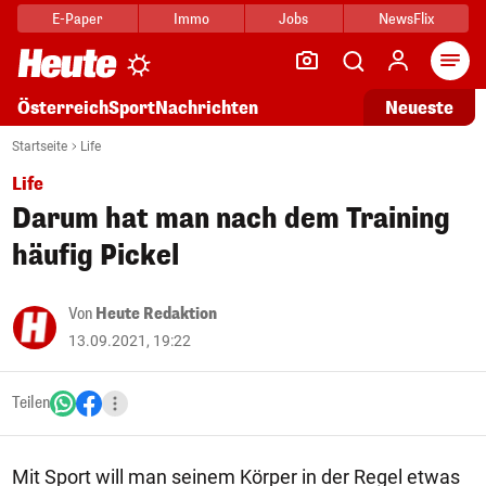
E-Paper
Immo
Jobs
NewsFlix
Arti
Österreich
Sport
Nachrichten
Neueste
Startseite
Life
Life
Darum hat man nach dem Training
häufig Pickel
Von
Heute Redaktion
13.09.2021, 19:22
Teilen
Mit Sport will man seinem Körper in der Regel etwas