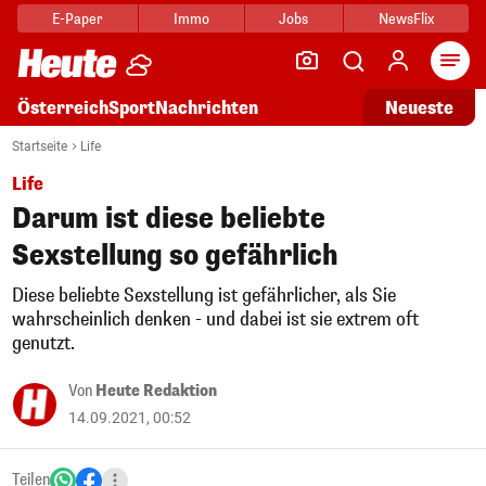
E-Paper
Immo
Jobs
NewsFlix
Arti
Österreich
Sport
Nachrichten
Neueste
Startseite
Life
Life
Darum ist diese beliebte
Sexstellung so gefährlich
Diese beliebte Sexstellung ist gefährlicher, als Sie
wahrscheinlich denken - und dabei ist sie extrem oft
genutzt.
Von
Heute Redaktion
14.09.2021, 00:52
Teilen