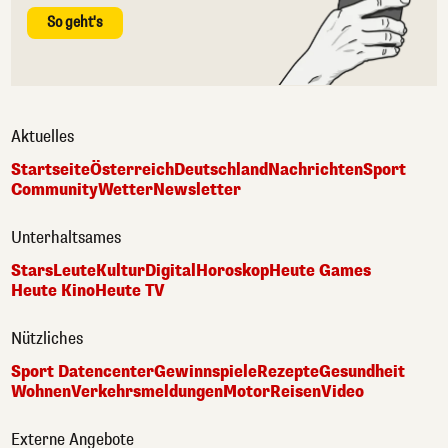
So geht's
Aktuelles
Startseite
Österreich
Deutschland
Nachrichten
Sport
Community
Wetter
Newsletter
Unterhaltsames
Stars
Leute
Kultur
Digital
Horoskop
Heute Games
Heute Kino
Heute TV
Nützliches
Sport Datencenter
Gewinnspiele
Rezepte
Gesundheit
Wohnen
Verkehrsmeldungen
Motor
Reisen
Video
Externe Angebote