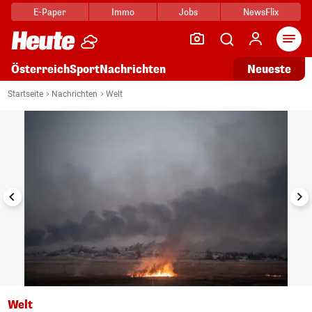
E-Paper
Immo
Jobs
NewsFlix
Arti
Österreich
Sport
Nachrichten
Neueste
i
1/10
Startseite
Nachrichten
Welt
Welt