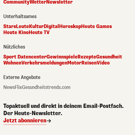
Community
Wetter
Newsletter
Unterhaltsames
Stars
Leute
Kultur
Digital
Horoskop
Heute Games
Heute Kino
Heute TV
Nützliches
Sport Datencenter
Gewinnspiele
Rezepte
Gesundheit
Wohnen
Verkehrsmeldungen
Motor
Reisen
Video
Externe Angebote
NewsFlix
Gesundheitstrends.com
Topaktuell und direkt in deinem Email-Postfach.
Der Heute-Newsletter.
Jetzt abonnieren