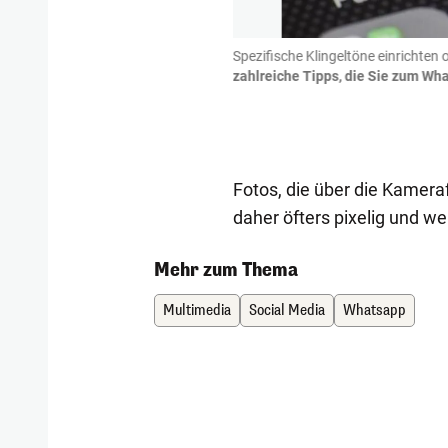
 einen eigenen Ton zuzuweisen, damit
Spezifische Klingeltöne einrichten
n geschrieben hat. Mit dem iPhone
zahlreiche Tipps, die Sie zum Wh
n Warnton definieren. Mit Android
gene Töne.
Fotos, die über die Kamera
daher öfters pixelig und we
Mehr zum Thema
Multimedia
Social Media
Whatsapp