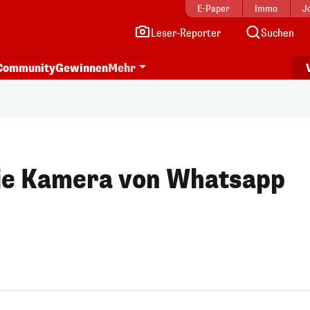
E-Paper
Immo
J
Leser-Reporter
Suchen
Community
Gewinnen
Mehr
ie Kamera von Whatsapp