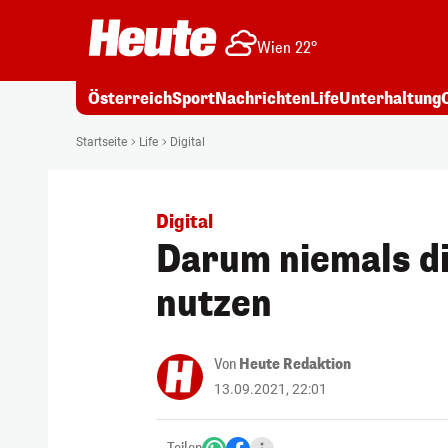
Wien 22°
Österreich
Sport
Nachrichten
Life
Unterhaltung
Startseite
Life
Digital
Digital
Darum niemals d
nutzen
Von
Heute Redaktion
13.09.2021, 22:01