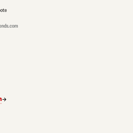
ote
ends.com
n