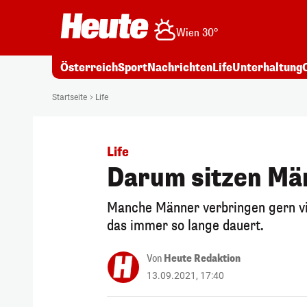
Wien 30°
Österreich
Sport
Nachrichten
Life
Unterhaltung
Startseite
Life
Life
Darum sitzen Män
Manche Männer verbringen gern viel
das immer so lange dauert.
Von
Heute Redaktion
13.09.2021, 17:40