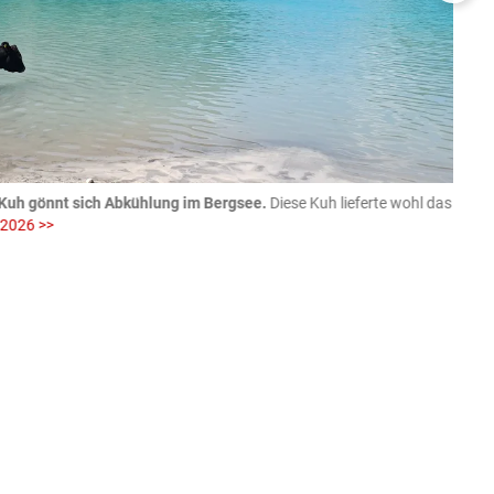
Kuh gönnt sich Abkühlung im Bergsee.
Diese Kuh lieferte wohl das
06.08
 2026 >>
fotog
>>
zVg / Di