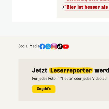
"Bier ist besser al
Social Media
Jetzt
Leserreporter
werd
Für jedes Foto in "Heute" oder jedes Video auf
So geht's