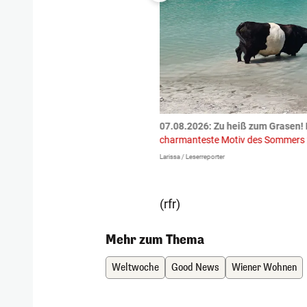
tzte.
Zu einem tragischen
07.08.2026: Zu heiß zum Grasen! 
igen gekommen.
Bei einem Frontal-
charmanteste Motiv des Sommers
Larissa / Leserreporter
(rfr)
Mehr zum Thema
Weltwoche
Good News
Wiener Wohnen