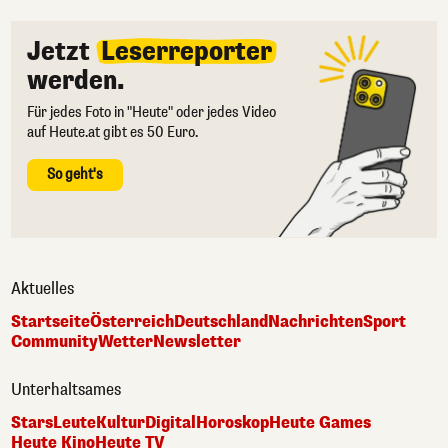
Jetzt
Leserreporter
werden.
Für jedes Foto in "Heute" oder jedes Video
auf Heute.at gibt es 50 Euro.
So geht's
Aktuelles
Startseite
Österreich
Deutschland
Nachrichten
Sport
Community
Wetter
Newsletter
Unterhaltsames
Stars
Leute
Kultur
Digital
Horoskop
Heute Games
Heute Kino
Heute TV