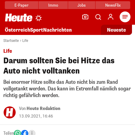
E-Paper
Immo
Jobs
NewsFlix
Arti
Österreich
Sport
Nachrichten
Neueste
Startseite
Life
Life
Darum sollten Sie bei Hitze das
Auto nicht volltanken
Bei enormer Hitze sollte das Auto nicht bis zum Rand
vollgetankt werden. Das kann im Extremfall nämlich sogar
richtig gefährlich werden.
Von
Heute Redaktion
13.09.2021, 16:46
Teilen